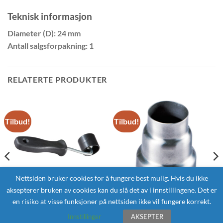
Teknisk informasjon
Diameter (D): 24 mm
Antall salgsforpakning: 1
RELATERTE PRODUKTER
Tilbud!
Tilbud!
Nettsiden bruker cookies for å fungere best mulig. Hvis du ikke
aksepterer bruken av cookies kan du slå det av i innstillingene. Det er
en risiko at visse funksjoner på nettsiden ikke vil fungere korrekt.
TILBEHØR VARMEPISTOL
TILBEHØR VARMEPISTOL
MAKITA PR00000035
MAKITA PR00000031
Innstillinger
AKSEPTER
Trykkrulle
Reduksjonsdyse, 20 mm