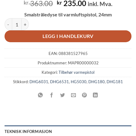
Opprinnelig
Nåværende
363.00
235.00
kr
kr
inkl. Mva.
pris
pris
Smalstråledyse til varmluftspistol, 24mm
var:
er:
MAKITA PR00000032 Smalstråledyse, 24 mm antall
kr 363.00.
kr 235.00.
LEGG I HANDLEKURV
EAN:
088381527965
Produktnummer:
MAPR00000032
Kategori:
Tilbehør varmepistol
Stikkord:
DHG6031
,
DHG6531
,
HG5030
,
DHG180
,
DHG181
TEKNISK INFORMASJON