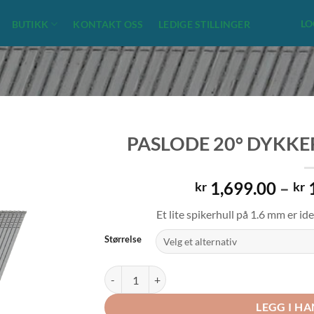
LO
BUTIKK
KONTAKT OSS
LEDIGE STILLINGER
PASLODE 20° DYKKE
1,699.00
–
1
kr
kr
Et lite spikerhull på 1.6 mm er ide
Størrelse
PASLODE 20° DYKKERT AF16 SYREFAST A4 ant
LEGG I H