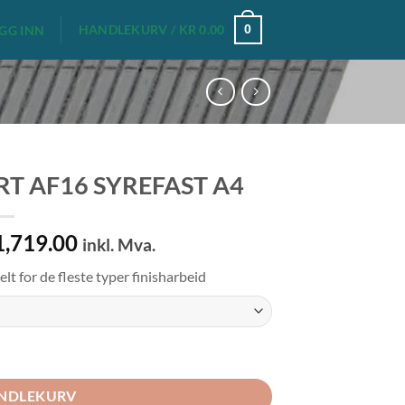
HANDLEKURV /
KR
0.00
0
GG INN
RT AF16 SYREFAST A4
Prisområde:
,719.00
inkl. Mva.
kr 1,699.00
elt for de fleste typer finisharbeid
til
kr 1,719.00
all
ANDLEKURV