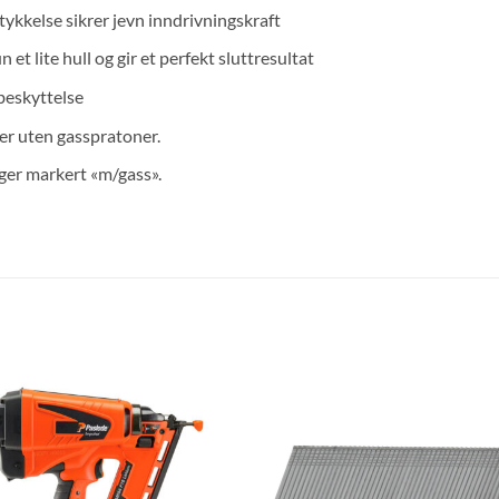
tykkelse sikrer jevn inndrivningskraft
et lite hull og gir et perfekt sluttresultat
beskyttelse
ler uten gasspratoner.
nger markert «m/gass».