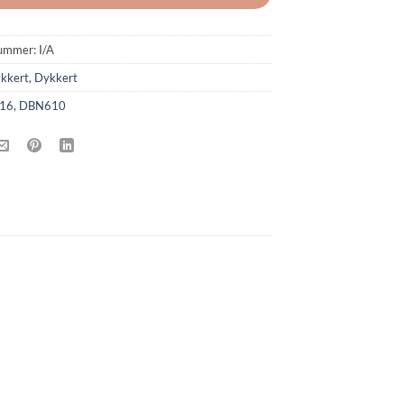
ummer:
I/A
kkert
,
Dykkert
16
,
DBN610