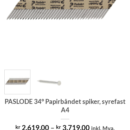
PASLODE 34° Papirbåndet spiker, syrefast
A4
Prisområde:
2,619.00
–
3,719.00
kr
kr
inkl. Mva.