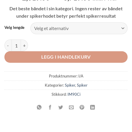
kr 2,619.00
Det beste båndet i sin kategori. Ingen rester av båndet
til
under spikerhodet betyr perfekt spikerresultat
kr 3,719.00
Velg lengde
PASLODE 34° Papirbåndet spiker, syrefast A4 antall
LEGG I HANDLEKURV
Produktnummer:
I/A
Kategorier:
Spiker
,
Spiker
Stikkord:
IM90Ci