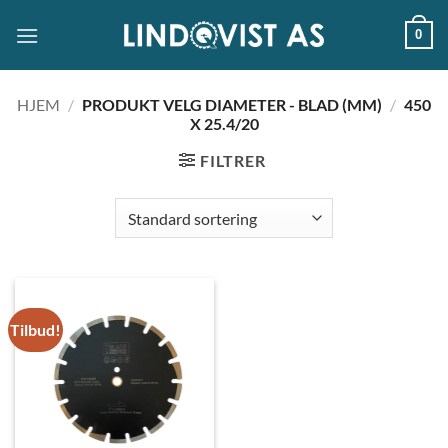
Skip
0
to
content
HJEM
/
PRODUKT VELG DIAMETER - BLAD (MM)
/
450
X 25.4/20
FILTRER
Tilbud!