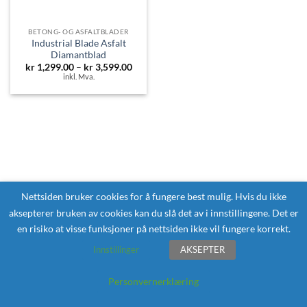
BETONG- OG ASFALTBLADER
Industrial Blade Asfalt
Diamantblad
Prisområde:
kr
1,299.00
–
kr
3,599.00
kr 1,299.00
inkl. Mva.
til
kr 3,599.00
Nettsiden bruker cookies for å fungere best mulig. Hvis du ikke
aksepterer bruken av cookies kan du slå det av i innstillingene. Det er
en risiko at visse funksjoner på nettsiden ikke vil fungere korrekt.
Innstillinger
AKSEPTER
Personvernerklæring